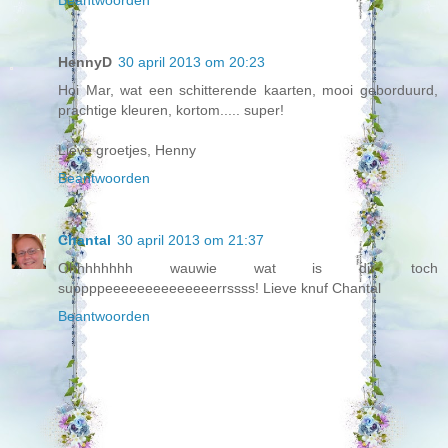
Beantwoorden
HennyD
30 april 2013 om 20:23
Hoi Mar, wat een schitterende kaarten, mooi geborduurd,
prachtige kleuren, kortom..... super!
Lieve groetjes, Henny
Beantwoorden
Chantal
30 april 2013 om 21:37
Ohhhhhhhh wauwie wat is dit toch
suppppeeeeeeeeeeeeeerrssss! Lieve knuf Chantal
Beantwoorden