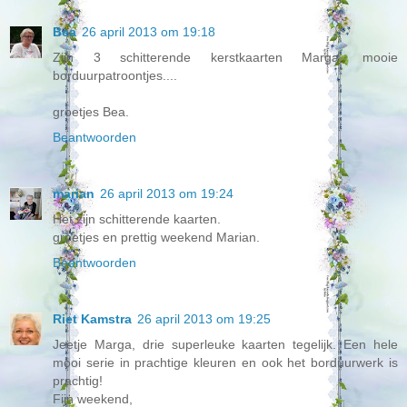
Bea
26 april 2013 om 19:18
Zijn 3 schitterende kerstkaarten Marga, mooie
borduurpatroontjes....
groetjes Bea.
Beantwoorden
marian
26 april 2013 om 19:24
Het zijn schitterende kaarten.
groetjes en prettig weekend Marian.
Beantwoorden
Riet Kamstra
26 april 2013 om 19:25
Jeetje Marga, drie superleuke kaarten tegelijk. Een hele
mooi serie in prachtige kleuren en ook het borduurwerk is
prachtig!
Fijn weekend,