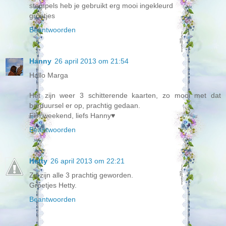
stempels heb je gebruikt erg mooi ingekleurd
groetjes
Beantwoorden
Hanny
26 april 2013 om 21:54
Hallo Marga
Het zijn weer 3 schitterende kaarten, zo mooi met dat
borduursel er op, prachtig gedaan.
Fijn weekend, liefs Hanny♥
Beantwoorden
Hetty
26 april 2013 om 22:21
Ze zijn alle 3 prachtig geworden.
Groetjes Hetty.
Beantwoorden