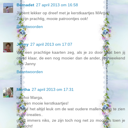
Bernadet
27 april 2013 om 16:58
Jij bent lekker op dreef met je kerstkaartjes MArga!!
Ze zijn prachtig, mooie patroontjes ook!
Beantwoorden
Janny
27 april 2013 om 17:07
Wat een prachtige kaarten zeg, als je zo door gaat ben jij
oprijd klaar, de een nog mooier dan de ander, fijn weekend
liefs Janny
Beantwoorden
Martha
27 april 2013 om 17:31
Hoi hoi Marga,
wat een mooie kerstkaartjes!
Ik vind het altijd leuk om de wat oudere mallen terug te zien
in de creaties..
geeft immers niks, ze zijn toch nog net zo mooi als toen je
ze kocht!