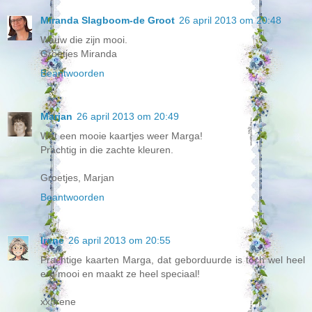
Miranda Slagboom-de Groot
26 april 2013 om 20:48
Wauw die zijn mooi.
Groetjes Miranda
Beantwoorden
Marjan
26 april 2013 om 20:49
Wat een mooie kaartjes weer Marga!
Prachtig in die zachte kleuren.
Groetjes, Marjan
Beantwoorden
Irene
26 april 2013 om 20:55
Prachtige kaarten Marga, dat geborduurde is toch wel heel
erg mooi en maakt ze heel speciaal!
xx Irene