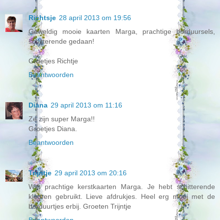
Richtsje
28 april 2013 om 19:56
Geweldig mooie kaarten Marga, prachtige borduursels,
schitterende gedaan!
Groetjes Richtje
Beantwoorden
Diana
29 april 2013 om 11:16
Ze zijn super Marga!!
Groetjes Diana.
Beantwoorden
Trijntje
29 april 2013 om 20:16
Wat prachtige kerstkaarten Marga. Je hebt schitterende
kleuren gebruikt. Lieve afdrukjes. Heel erg mooi met de
borduurtjes erbij. Groeten Trijntje