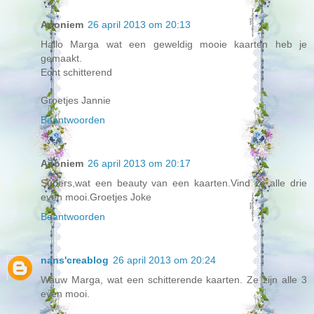
Anoniem
26 april 2013 om 20:13
Hallo Marga wat een geweldig mooie kaarten heb je
gemaakt.
Echt schitterend
Groetjes Jannie
Beantwoorden
Anoniem
26 april 2013 om 20:17
Supers,wat een beauty van een kaarten.Vind ze alle drie
even mooi.Groetjes Joke
Beantwoorden
nans'creablog
26 april 2013 om 20:24
Wauw Marga, wat een schitterende kaarten. Ze zijn alle 3
even mooi.