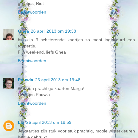
groetjes, Riet
Beantwoorden
Ghea
26 april 2013 om 19:38
het zijn 3 schitterende kaartjes zo mooi ingekleurd een
toppertje.
Fijn weekend, liefs Ghea
Beantwoorden
Pouwla
26 april 2013 om 19:48
Wat een prachtige kaarten Marga!
Groetjes Pouwla.
Beantwoorden
Lia
26 april 2013 om 19:59
Je kaartjes zijn stuk voor stuk prachtig, mooie winterkleuren
heb je gebruikt,