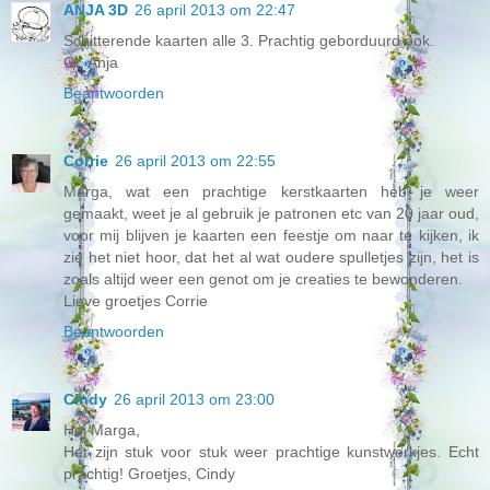
ANJA 3D
26 april 2013 om 22:47
Schitterende kaarten alle 3. Prachtig geborduurd ook.
Gr. Anja
Beantwoorden
Corrie
26 april 2013 om 22:55
Marga, wat een prachtige kerstkaarten heb je weer
gemaakt, weet je al gebruik je patronen etc van 20 jaar oud,
voor mij blijven je kaarten een feestje om naar te kijken, ik
zie het niet hoor, dat het al wat oudere spulletjes zijn, het is
zoals altijd weer een genot om je creaties te bewonderen.
Lieve groetjes Corrie
Beantwoorden
Cindy
26 april 2013 om 23:00
Hoi Marga,
Het zijn stuk voor stuk weer prachtige kunstwerkjes. Echt
prachtig! Groetjes, Cindy