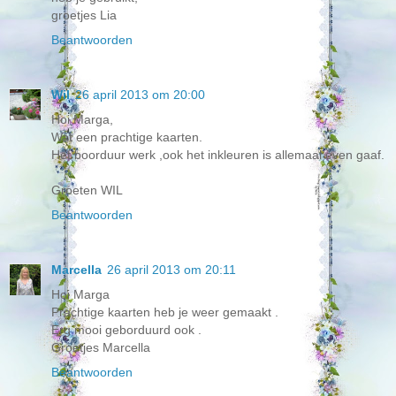
groetjes Lia
Beantwoorden
Wil
26 april 2013 om 20:00
Hoi Marga,
Wat een prachtige kaarten.
Het boorduur werk ,ook het inkleuren is allemaal even gaaf.
Groeten WIL
Beantwoorden
Marcella
26 april 2013 om 20:11
Hoi Marga
Prachtige kaarten heb je weer gemaakt .
Erg mooi geborduurd ook .
Groetjes Marcella
Beantwoorden