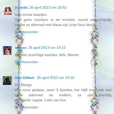
jolanda
26 april 2013 om 18:52
hele mooie kaartjes.
Heb geen voorkeur in de mooiste, vooral waarschijnlijk
omdat ze allemaal met blauw zijn (mijn favo kleur)
Beantwoorden
marion
26 april 2013 om 19:12
wat een prachtige kaartjes, liefs, Marion
Beantwoorden
Ans Gilbert
26 april 2013 om 19:16
Hoi Marga,
Wat mooi gedaan, weer 3 bjoeties..het blijft mooi,ook met
oude patronen en mallern, ze zijn prachtig
afgewerkt..toppie..Liefs van Ans
Beantwoorden