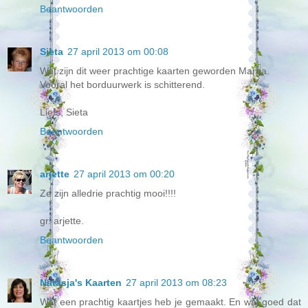
Beantwoorden
Sieta
27 april 2013 om 00:08
Wat zijn dit weer prachtige kaarten geworden Marga.
Vooral het borduurwerk is schitterend.
Liefs, Sieta
Beantwoorden
arjette
27 april 2013 om 00:20
Ze zijn alledrie prachtig mooi!!!!
gr. arjette.
Beantwoorden
Natasja's Kaarten
27 april 2013 om 08:23
Wat een prachtig kaartjes heb je gemaakt. En wat goed dat