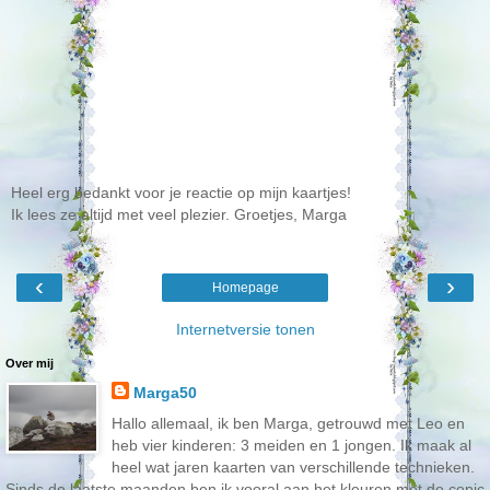
Heel erg bedankt voor je reactie op mijn kaartjes!
Ik lees ze altijd met veel plezier. Groetjes, Marga
‹
›
Homepage
Internetversie tonen
Over mij
Marga50
Hallo allemaal, ik ben Marga, getrouwd met Leo en
heb vier kinderen: 3 meiden en 1 jongen. Ik maak al
heel wat jaren kaarten van verschillende technieken.
Sinds de laatste maanden ben ik vooral aan het kleuren met de copic