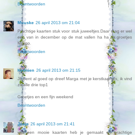
Beantwoorden
Muuske
26 april 2013 om 21:04
Prachtige kaarten stuk voor stuk juweeltjes.Daar mag er wel
een van in december op de mat vallen ha ha ha.groetjes
Margo.
Beantwoorden
Hermien
26 april 2013 om 21:15
Je bent al goed op dreef Marga met je kerstkaartjes, ik vind
ze alle drie top1
Groetjes en een fijn weekend
Beantwoorden
Josje
26 april 2013 om 21:41
wat een mooie kaarten heb je gemaakt en prachtige