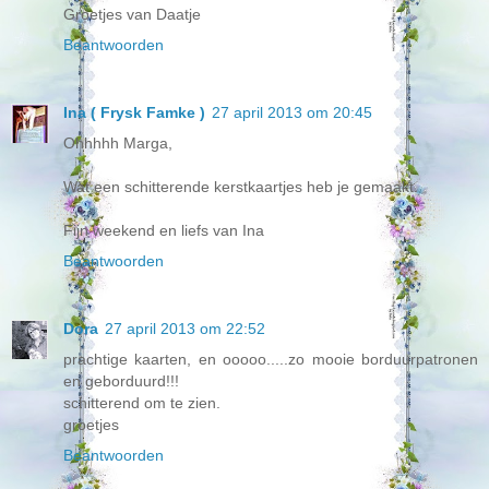
Groetjes van Daatje
Beantwoorden
Ina ( Frysk Famke )
27 april 2013 om 20:45
Ohhhhh Marga,
Wat een schitterende kerstkaartjes heb je gemaakt.
Fijn weekend en liefs van Ina
Beantwoorden
Dora
27 april 2013 om 22:52
prachtige kaarten, en ooooo.....zo mooie borduurpatronen
en geborduurd!!!
schitterend om te zien.
groetjes
Beantwoorden