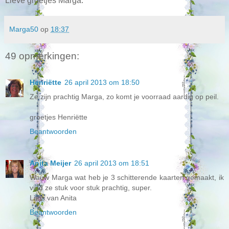
Lieve groetjes Marga.
Marga50
op
18:37
49 opmerkingen:
Henriëtte
26 april 2013 om 18:50
Ze zijn prachtig Marga, zo komt je voorraad aardig op peil.
groetjes Henriëtte
Beantwoorden
Anita Meijer
26 april 2013 om 18:51
Wauw Marga wat heb je 3 schitterende kaarten gemaakt, ik
vind ze stuk voor stuk prachtig, super.
Liefs van Anita
Beantwoorden