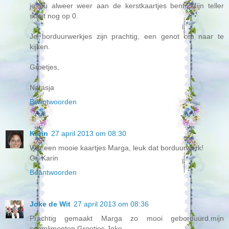
je nu alweer weer aan de kerstkaartjes bent. Mijn teller
staat nog op 0.
Je borduurwerkjes zijn prachtig, een genot om naar te
kijken.
Groetjes,
Natasja
Beantwoorden
Karin
27 april 2013 om 08:30
Wat een mooie kaartjes Marga, leuk dat borduurwerk!
Gr. Karin
Beantwoorden
Joke de Wit
27 april 2013 om 08:36
Prachtig gemaakt Marga zo mooi geborduurd.mijn
complimenten.Groetjes Joke