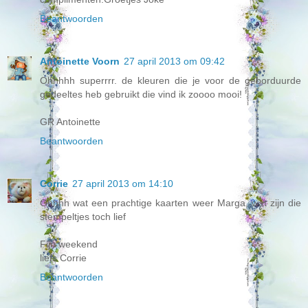
Beantwoorden
Antoinette Voorn
27 april 2013 om 09:42
Ohhhhh superrrr. de kleuren die je voor de geborduurde
gedeeltes heb gebruikt die vind ik zoooo mooi!
GR Antoinette
Beantwoorden
Corrie
27 april 2013 om 14:10
Ohhhh wat een prachtige kaarten weer Marga, wat zijn die
stempeltjes toch lief
Fijn weekend
liefs Corrie
Beantwoorden