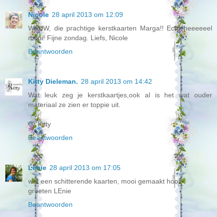
Nicole
28 april 2013 om 12:09
WAUW, die prachtige kerstkaarten Marga!! Echt heeeeeel
mooi! Fijne zondag. Liefs, Nicole
Beantwoorden
Kitty Dieleman.
28 april 2013 om 14:42
Wat leuk zeg je kerstkaartjes,ook al is het wat ouder
materiaal ze zien er toppie uit.
Gr Kitty
Beantwoorden
Lenie
28 april 2013 om 17:05
wat een schitterende kaarten, mooi gemaakt hoor.
groeten LEnie
Beantwoorden