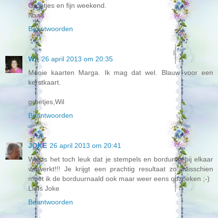
Groetjes en fijn weekend.
Nans
Beantwoorden
Wil
26 april 2013 om 20:35
Mooie kaarten Marga. Ik mag dat wel. Blauw voor een
kerstkaart.
groetjes,Wil
Beantwoorden
JOKE
26 april 2013 om 20:41
Wat is het toch leuk dat je stempels en borduren bij elkaar
verwerkt!!! Je krijgt een prachtig resultaat zo...misschien
moet ik de borduurnaald ook maar weer eens opzoeken ;-)
Liefs Joke
Beantwoorden