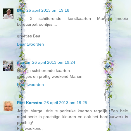
Bea
26 april 2013 om 19:18
Zijn 3 schitterende kerstkaarten Marga, mooie
borduurpatroontjes....
groetjes Bea.
Beantwoorden
marian
26 april 2013 om 19:24
Het zijn schitterende kaarten.
groetjes en prettig weekend Marian.
Beantwoorden
Riet Kamstra
26 april 2013 om 19:25
Jeetje Marga, drie superleuke kaarten tegelijk. Een hele
mooi serie in prachtige kleuren en ook het borduurwerk is
prachtig!
Fijn weekend,