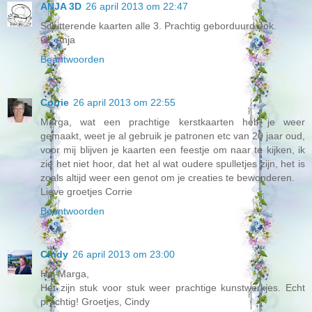
ANJA 3D
26 april 2013 om 22:47
Schitterende kaarten alle 3. Prachtig geborduurd ook.
Gr. Anja
Beantwoorden
Corrie
26 april 2013 om 22:55
Marga, wat een prachtige kerstkaarten heb je weer
gemaakt, weet je al gebruik je patronen etc van 20 jaar oud,
voor mij blijven je kaarten een feestje om naar te kijken, ik
zie het niet hoor, dat het al wat oudere spulletjes zijn, het is
zoals altijd weer een genot om je creaties te bewonderen.
Lieve groetjes Corrie
Beantwoorden
Cindy
26 april 2013 om 23:00
Hoi Marga,
Het zijn stuk voor stuk weer prachtige kunstwerkjes. Echt
prachtig! Groetjes, Cindy