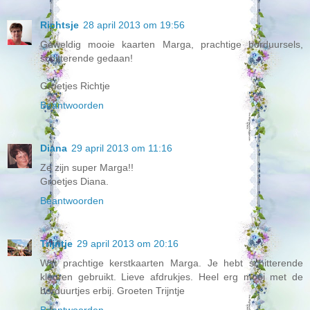
Richtsje
28 april 2013 om 19:56
Geweldig mooie kaarten Marga, prachtige borduursels,
schitterende gedaan!
Groetjes Richtje
Beantwoorden
Diana
29 april 2013 om 11:16
Ze zijn super Marga!!
Groetjes Diana.
Beantwoorden
Trijntje
29 april 2013 om 20:16
Wat prachtige kerstkaarten Marga. Je hebt schitterende
kleuren gebruikt. Lieve afdrukjes. Heel erg mooi met de
borduurtjes erbij. Groeten Trijntje