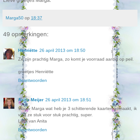
Lieve groetjes Marga.
Marga50
op
18:37
49 opmerkingen:
Henriëtte
26 april 2013 om 18:50
Ze zijn prachtig Marga, zo komt je voorraad aardig op peil.
groetjes Henriëtte
Beantwoorden
Anita Meijer
26 april 2013 om 18:51
Wauw Marga wat heb je 3 schitterende kaarten gemaakt, ik
vind ze stuk voor stuk prachtig, super.
Liefs van Anita
Beantwoorden