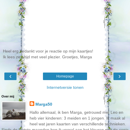
Heel erg bedankt voor je reactie op mijn kaartjes!
Ik lees ze altijd met veel plezier. Groetjes, Marga
‹
›
Homepage
Internetversie tonen
Over mij
Marga50
Hallo allemaal, ik ben Marga, getrouwd met Leo en
heb vier kinderen: 3 meiden en 1 jongen. Ik maak al
heel wat jaren kaarten van verschillende technieken.
Sinds de laatste maanden ben ik vooral aan het kleuren met de copic