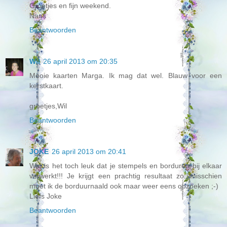
Groetjes en fijn weekend.
Nans
Beantwoorden
Wil
26 april 2013 om 20:35
Mooie kaarten Marga. Ik mag dat wel. Blauw voor een
kerstkaart.
groetjes,Wil
Beantwoorden
JOKE
26 april 2013 om 20:41
Wat is het toch leuk dat je stempels en borduren bij elkaar
verwerkt!!! Je krijgt een prachtig resultaat zo...misschien
moet ik de borduurnaald ook maar weer eens opzoeken ;-)
Liefs Joke
Beantwoorden