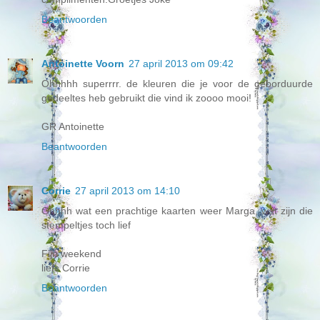
Beantwoorden
Antoinette Voorn
27 april 2013 om 09:42
Ohhhhh superrrr. de kleuren die je voor de geborduurde
gedeeltes heb gebruikt die vind ik zoooo mooi!
GR Antoinette
Beantwoorden
Corrie
27 april 2013 om 14:10
Ohhhh wat een prachtige kaarten weer Marga, wat zijn die
stempeltjes toch lief
Fijn weekend
liefs Corrie
Beantwoorden