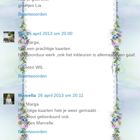
groetjes Lia
Beantwoorden
Wil
26 april 2013 om 20:00
Hoi Marga,
Wat een prachtige kaarten.
Het boorduur werk ,ook het inkleuren is allemaal even gaaf.
Groeten WIL
Beantwoorden
Marcella
26 april 2013 om 20:11
Hoi Marga
Prachtige kaarten heb je weer gemaakt .
Erg mooi geborduurd ook .
Groetjes Marcella
Beantwoorden