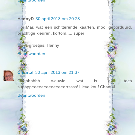
Beantwoorden
HennyD
30 april 2013 om 20:23
Hoi Mar, wat een schitterende kaarten, mooi geborduurd,
prachtige kleuren, kortom..... super!
Lieve groetjes, Henny
Beantwoorden
Chantal
30 april 2013 om 21:37
Ohhhhhhhh wauwie wat is dit toch
suppppeeeeeeeeeeeeeerrssss! Lieve knuf Chantal
Beantwoorden