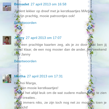
Bernadet
27 april 2013 om 16:58
Jij bent lekker op dreef met je kerstkaartjes MArga!!
Ze zijn prachtig, mooie patroontjes ook!
Beantwoorden
Janny
27 april 2013 om 17:07
Wat een prachtige kaarten zeg, als je zo door gaat ben jij
oprijd klaar, de een nog mooier dan de ander, fijn weekend
liefs Janny
Beantwoorden
Martha
27 april 2013 om 17:31
Hoi hoi Marga,
wat een mooie kerstkaartjes!
Ik vind het altijd leuk om de wat oudere mallen terug te zien
in de creaties..
geeft immers niks, ze zijn toch nog net zo mooi als toen je
ze kocht!