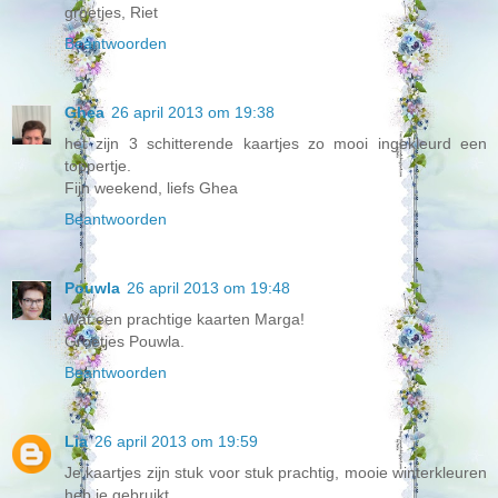
groetjes, Riet
Beantwoorden
Ghea
26 april 2013 om 19:38
het zijn 3 schitterende kaartjes zo mooi ingekleurd een
toppertje.
Fijn weekend, liefs Ghea
Beantwoorden
Pouwla
26 april 2013 om 19:48
Wat een prachtige kaarten Marga!
Groetjes Pouwla.
Beantwoorden
Lia
26 april 2013 om 19:59
Je kaartjes zijn stuk voor stuk prachtig, mooie winterkleuren
heb je gebruikt,