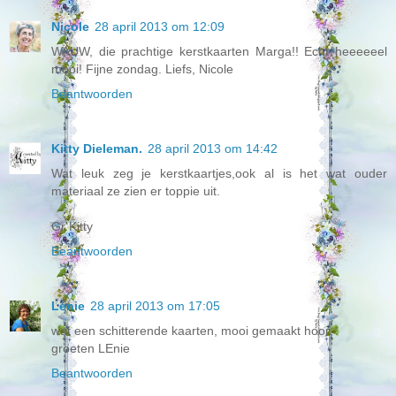
Nicole
28 april 2013 om 12:09
WAUW, die prachtige kerstkaarten Marga!! Echt heeeeeel
mooi! Fijne zondag. Liefs, Nicole
Beantwoorden
Kitty Dieleman.
28 april 2013 om 14:42
Wat leuk zeg je kerstkaartjes,ook al is het wat ouder
materiaal ze zien er toppie uit.
Gr Kitty
Beantwoorden
Lenie
28 april 2013 om 17:05
wat een schitterende kaarten, mooi gemaakt hoor.
groeten LEnie
Beantwoorden