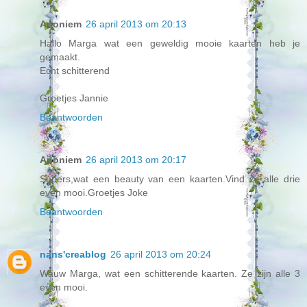
Anoniem
26 april 2013 om 20:13
Hallo Marga wat een geweldig mooie kaarten heb je
gemaakt.
Echt schitterend
Groetjes Jannie
Beantwoorden
Anoniem
26 april 2013 om 20:17
Supers,wat een beauty van een kaarten.Vind ze alle drie
even mooi.Groetjes Joke
Beantwoorden
nans'creablog
26 april 2013 om 20:24
Wauw Marga, wat een schitterende kaarten. Ze zijn alle 3
even mooi.