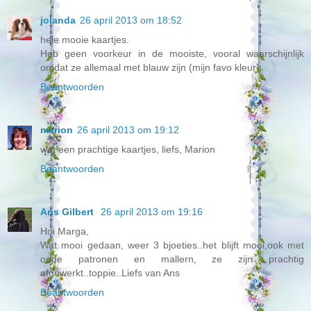
jolanda
26 april 2013 om 18:52
hele mooie kaartjes.
Heb geen voorkeur in de mooiste, vooral waarschijnlijk
omdat ze allemaal met blauw zijn (mijn favo kleur)
Beantwoorden
marion
26 april 2013 om 19:12
wat een prachtige kaartjes, liefs, Marion
Beantwoorden
Ans Gilbert
26 april 2013 om 19:16
Hoi Marga,
Wat mooi gedaan, weer 3 bjoeties..het blijft mooi,ook met
oude patronen en mallern, ze zijn prachtig
afgewerkt..toppie..Liefs van Ans
Beantwoorden