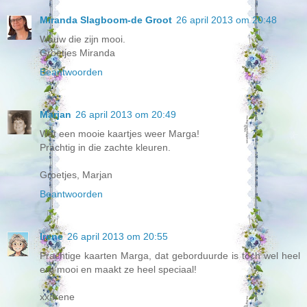
Miranda Slagboom-de Groot
26 april 2013 om 20:48
Wauw die zijn mooi.
Groetjes Miranda
Beantwoorden
Marjan
26 april 2013 om 20:49
Wat een mooie kaartjes weer Marga!
Prachtig in die zachte kleuren.
Groetjes, Marjan
Beantwoorden
Irene
26 april 2013 om 20:55
Prachtige kaarten Marga, dat geborduurde is toch wel heel
erg mooi en maakt ze heel speciaal!
xx Irene