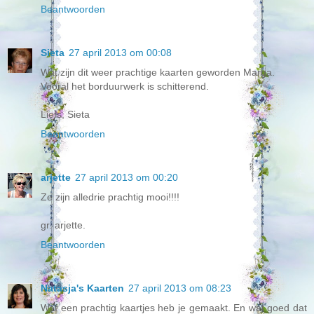
Beantwoorden
Sieta
27 april 2013 om 00:08
Wat zijn dit weer prachtige kaarten geworden Marga.
Vooral het borduurwerk is schitterend.
Liefs, Sieta
Beantwoorden
arjette
27 april 2013 om 00:20
Ze zijn alledrie prachtig mooi!!!!
gr. arjette.
Beantwoorden
Natasja's Kaarten
27 april 2013 om 08:23
Wat een prachtig kaartjes heb je gemaakt. En wat goed dat