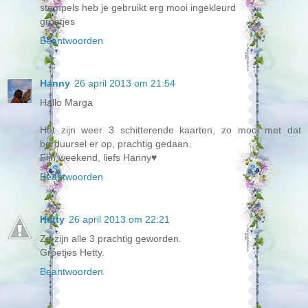
stempels heb je gebruikt erg mooi ingekleurd
groetjes
Beantwoorden
Hanny
26 april 2013 om 21:54
Hallo Marga
Het zijn weer 3 schitterende kaarten, zo mooi met dat
borduursel er op, prachtig gedaan.
Fijn weekend, liefs Hanny♥
Beantwoorden
Hetty
26 april 2013 om 22:21
Ze zijn alle 3 prachtig geworden.
Groetjes Hetty.
Beantwoorden