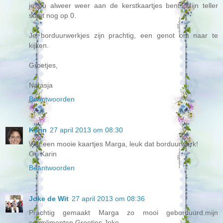
je nu alweer weer aan de kerstkaartjes bent. Mijn teller
staat nog op 0.
Je borduurwerkjes zijn prachtig, een genot om naar te
kijken.
Groetjes,
Natasja
Beantwoorden
Karin
27 april 2013 om 08:30
Wat een mooie kaartjes Marga, leuk dat borduurwerk!
Gr. Karin
Beantwoorden
Joke de Wit
27 april 2013 om 08:36
Prachtig gemaakt Marga zo mooi geborduurd.mijn
complimenten.Groetjes Joke