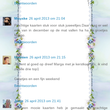
Beantwoorden
Muuske
26 april 2013 om 21:04
Prachtige kaarten stuk voor stuk juweeltjes.Daar mag er wel
een van in december op de mat vallen ha ha ha.groetjes
Margo.
Beantwoorden
Hermien
26 april 2013 om 21:15
Je bent al goed op dreef Marga met je kerstkaartjes, ik vind
ze alle drie top1
Groetjes en een fijn weekend
Beantwoorden
Josje
26 april 2013 om 21:41
wat een mooie kaarten heb je gemaakt en prachtige