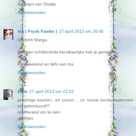
Groetjes van Daatje
Beantwoorden
Ina ( Frysk Famke )
27 april 2013 om 20:45
Ohhhhh Marga,
Wat een schitterende kerstkaartjes heb je gemaakt.
Fijn weekend en liefs van Ina
Beantwoorden
Dora
27 april 2013 om 22:52
prachtige kaarten, en ooooo.....zo mooie borduurpatronen
en geborduurd!!!
schitterend om te zien.
groetjes
Beantwoorden