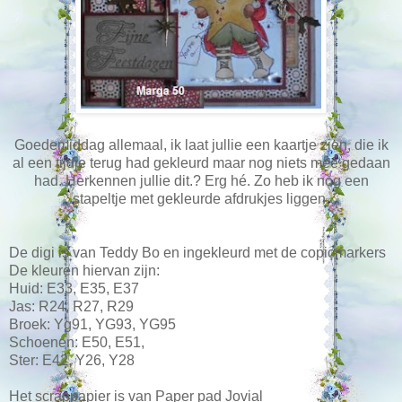
Goedemiddag allemaal, ik laat jullie een kaartje zien, die ik
al een tijdje terug had gekleurd maar nog niets mee gedaan
had. Herkennen jullie dit.? Erg hé. Zo heb ik nog een
stapeltje met gekleurde afdrukjes liggen.
De digi is van Teddy Bo en ingekleurd met de copicmarkers
De kleuren hiervan zijn:
Huid: E33, E35, E37
Jas: R24, R27, R29
Broek: Yg91, YG93, YG95
Schoenen: E50, E51,
Ster: E42, Y26, Y28
Het scrappapier is van Paper pad Jovial