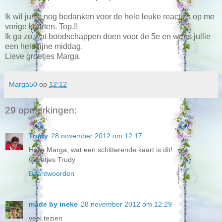
Ik wil jullie nog bedanken voor de hele leuke reacties op me
vorige kaarten. Top.!!
Ik ga zo wat boodschappen doen voor de 5e en wens jullie
een hele fijne middag.
Lieve groetjes Marga.
Marga50
op
12:12
29 opmerkingen:
Trudy
28 november 2012 om 12:17
Hallo Marga, wat een schitterende kaart is dit!
Groetjes Trudy
Beantwoorden
made by ineke
28 november 2012 om 12:29
veel tezien