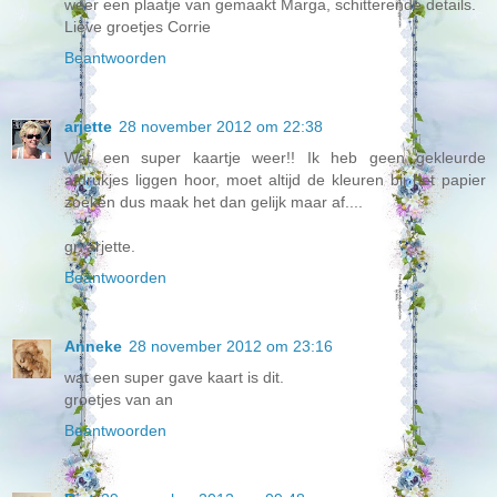
weer een plaatje van gemaakt Marga, schitterende details.
Lieve groetjes Corrie
Beantwoorden
arjette
28 november 2012 om 22:38
Wat een super kaartje weer!! Ik heb geen gekleurde
afdrukjes liggen hoor, moet altijd de kleuren bij het papier
zoeken dus maak het dan gelijk maar af....
gr. arjette.
Beantwoorden
Anneke
28 november 2012 om 23:16
wat een super gave kaart is dit.
groetjes van an
Beantwoorden