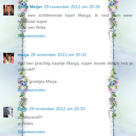
Anita Meijer
28 november 2012 om 20:28
Wat een schitterende kaart Marga, ik vind hem weer
helemaal super.
Liefs van Anita
Beantwoorden
marja
28 november 2012 om 20:31
Wat een prachtig kaartje Marga, super mooie details heb je
gebruikt!!
Lieve groetjes Marja.
Beantwoorden
Dora
28 november 2012 om 20:33
schitterend!!!
groetjes
Beantwoorden