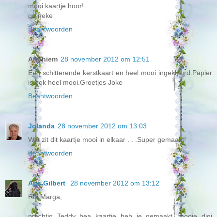
mooi kaartje hoor!
gr ineke
Beantwoorden
Anoniem
28 november 2012 om 12:51
Een schitterende kerstkaart en heel mooi ingekleurd.Papier
is ook heel mooi.Groetjes Joke
Beantwoorden
Jolanda
28 november 2012 om 13:03
Wat zit dit kaartje mooi in elkaar . . .Super gemaakt!
Beantwoorden
Ans Gilbert
28 november 2012 om 13:12
Hoi Marga,
prachtig Teddy bea kaartje heb je gemaakt...mooie digi