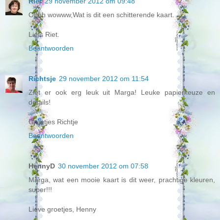
Riet
29 november 2012 om 09:48
Ohhh wowww,Wat is dit een schitterende kaart.
Liefs Riet.
Beantwoorden
Richtsje
29 november 2012 om 11:54
Ziet er ook erg leuk uit Marga! Leuke papierkeuze en
details!
Groetjes Richtje
Beantwoorden
HennyD
30 november 2012 om 07:58
Marga, wat een mooie kaart is dit weer, prachtige kleuren,
super!!!
Lieve groetjes, Henny