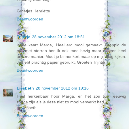
Groetjes Henriëtte
Beantwoorden
Trijntje
28 november 2012 om 18:51
leuke kaart Marga,. Heel erg mooi gemaakt. Grappig de
mal met sterren ben ik ook mee bezig maar op een heel
andere manier. Moet je binnenkort maar op mijn blog kijken.
Je hebt prachtig papier gebruikt. Groeten Trijntje
Beantwoorden
Liesbeth
28 november 2012 om 19:16
Heel herkenbaar hoor Marga, en het zou toch eeuwig
zonde zijn als je deze niet zo mooi verwerkt had.
gr. liesbeth
Beantwoorden