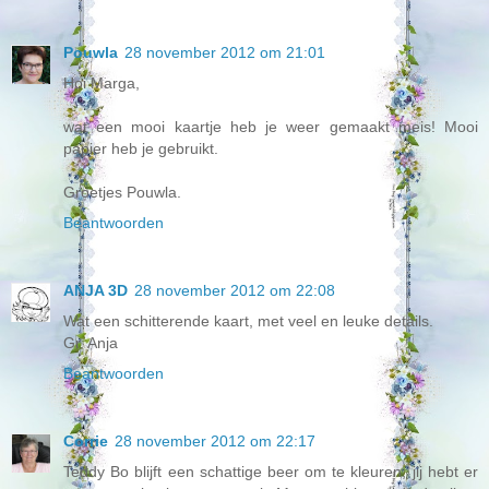
Pouwla
28 november 2012 om 21:01
Hoi Marga,
wat een mooi kaartje heb je weer gemaakt meis! Mooi
papier heb je gebruikt.
Groetjes Pouwla.
Beantwoorden
ANJA 3D
28 november 2012 om 22:08
Wat een schitterende kaart, met veel en leuke details.
Gr. Anja
Beantwoorden
Corrie
28 november 2012 om 22:17
Teddy Bo blijft een schattige beer om te kleuren, jij hebt er