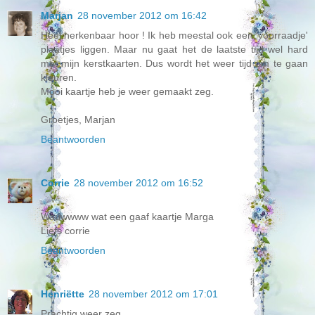
Marjan
28 november 2012 om 16:42
Heel herkenbaar hoor ! Ik heb meestal ook een 'voorraadje'
plaatjes liggen. Maar nu gaat het de laatste tijd wel hard
met mijn kerstkaarten. Dus wordt het weer tijd om te gaan
kleuren.
Mooi kaartje heb je weer gemaakt zeg.
Groetjes, Marjan
Beantwoorden
Corrie
28 november 2012 om 16:52
Wauwwww wat een gaaf kaartje Marga
Liefs corrie
Beantwoorden
Henriëtte
28 november 2012 om 17:01
Prachtig weer zeg.