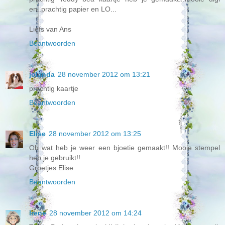
en..prachtig papier en LO...
Liefs van Ans
Beantwoorden
jolanda
28 november 2012 om 13:21
prachtig kaartje
Beantwoorden
Elise
28 november 2012 om 13:25
Oh wat heb je weer een bjoetie gemaakt!! Mooie stempel
heb je gebruikt!!
Groetjes Elise
Beantwoorden
Irene
28 november 2012 om 14:24