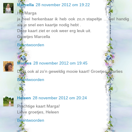
Marcella
28 november 2012 om 19:22
Hoi Marga
ja heel herkenbaar ik heb ook zo,n stapeltje ....wel handig
als je snel een kaartje nodig hebt .
Deze kaart ziet er ook weer erg leuk uit.
Groetjes Marcella
Beantwoorden
Marlies
28 november 2012 om 19:45
Dit is ook al zo'n geweldig mooie kaart! Groetjes, Marlies
Beantwoorden
Heleen
28 november 2012 om 20:24
Prachtige kaart Marga!
Lieve groetjes, Heleen
Beantwoorden