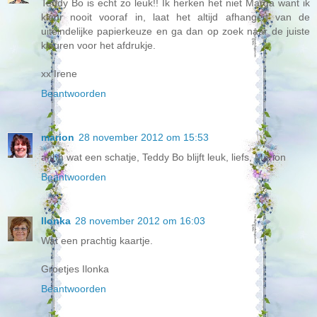
Teddy Bo is echt zo leuk!! Ik herken het niet Marga want ik
kleur nooit vooraf in, laat het altijd afhangen van de
uiteindelijke papierkeuze en ga dan op zoek naar de juiste
kleuren voor het afdrukje.
xx Irene
Beantwoorden
marion
28 november 2012 om 15:53
ahhh wat een schatje, Teddy Bo blijft leuk, liefs, Marion
Beantwoorden
Ilonka
28 november 2012 om 16:03
Wat een prachtig kaartje.
Groetjes Ilonka
Beantwoorden