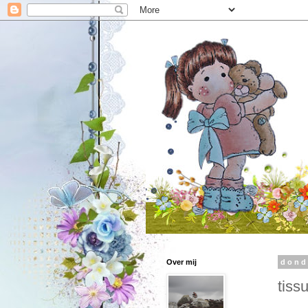
Over mij
dond
tiss