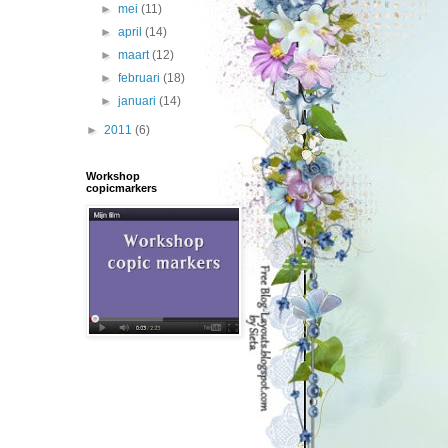
►
mei
(11)
►
april
(14)
►
maart
(12)
►
februari
(18)
►
januari
(14)
►
2011
(6)
Workshop
copicmarkers