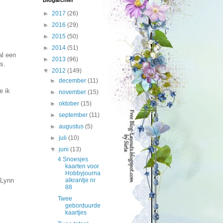
Blogarchief
►
2017
(26)
►
2016
(29)
►
2015
(50)
►
2014
(51)
al een
►
2013
(96)
s.
▼
2012
(149)
►
december
(11)
e ik
►
november
(15)
►
oktober
(15)
►
september
(11)
►
augustus
(5)
►
juli
(10)
▼
juni
(13)
4 Snoesjes
kaarten voor
Hobbyjourna
 Lynn
alkrantje nr
88
Twee
geborduurde
kaartjes