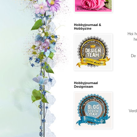
Hobbyjournaal &
Hobbyzine
Hoi h
h
De 
Hobbyjournaal
Designteam
Verd