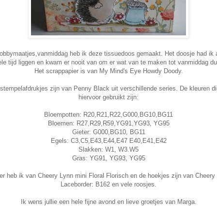
obbymaatjes,vanmiddag heb ik deze tissuedoos gemaakt. Het doosje had ik 
ele tijd liggen en kwam er nooit van om er wat van te maken tot vanmiddag du
Het scrappapier is van My Mind's Eye Howdy Doody.
stempelafdrukjes zijn van Penny Black uit verschillende series. De kleuren di
hiervoor gebruikt zijn:
Bloempotten: R20,R21,R22,G000,BG10,BG11
Bloemen: R27,R29,R59,YG91,YG93, YG95
Gieter: G000,BG10, BG11
Egels: C3,C5,E43,E44,E47 E40,E41,E42
Slakken: W1, W3.W5
Gras: YG91, YG93, YG95
er heb ik van Cheery Lynn mini Floral Florisch en de hoekjes zijn van Cheery
Laceborder: B162 en vele roosjes.
Ik wens jullie een hele fijne avond en lieve groetjes van Marga.