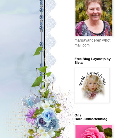
margavangeren@hot
mail.com
Free Blog Layout;s by
Sieta
Ons
Borduurkaartenblog