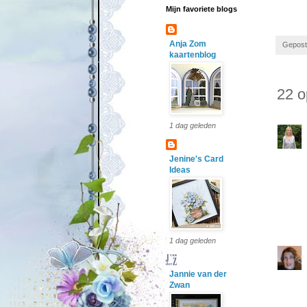
Mijn favoriete blogs
Anja Zom
Gepost
kaartenblog
22 o
1 dag geleden
Jenine's Card
Ideas
1 dag geleden
Jannie van der
Zwan