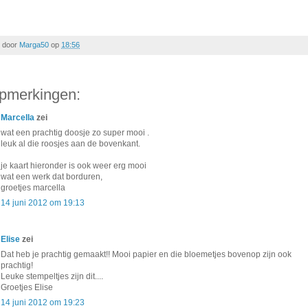
 door
Marga50
op
18:56
pmerkingen:
Marcella
zei
wat een prachtig doosje zo super mooi .
leuk al die roosjes aan de bovenkant.
je kaart hieronder is ook weer erg mooi
wat een werk dat borduren,
groetjes marcella
14 juni 2012 om 19:13
Elise
zei
Dat heb je prachtig gemaakt!! Mooi papier en die bloemetjes bovenop zijn ook
prachtig!
Leuke stempeltjes zijn dit....
Groetjes Elise
14 juni 2012 om 19:23