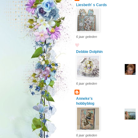
Liesbeth' s Cards
6 jaar geleden
Debbie Dolphin
6 jaar geleden
Anneke's
hobbyblog
6 jaar geleden