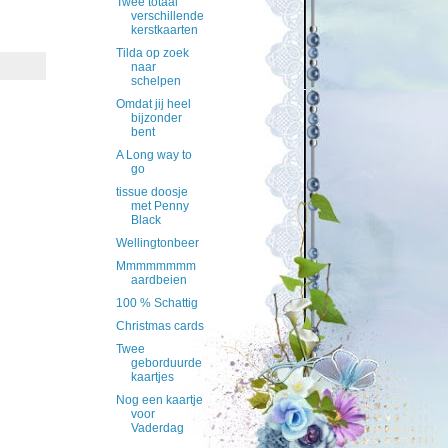
Twee totaal
verschillende
kerstkaarten
Tilda op zoek
naar
schelpen
Omdat jij heel
bijzonder
bent
A Long way to
go
tissue doosje
met Penny
Black
Wellingtonbeer
Mmmmmmmm
aardbeien
100 % Schattig
Christmas cards
Twee
geborduurde
kaartjes
Nog een kaartje
voor
Vaderdag